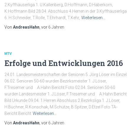
2.Kyffhäuserliga 1. U.Kallenberg, D.Hoffmann, D.Haberkorn,
K.Hoffmann Bild 28.04. Abschluss 4.Herren in der 3.Kyffhäuserliga
6. H.Schneider, T.Rolle, T.Ehrhardt, T.Kehr,
Weiterlesen…
Von
AndreasHahn
, vor
6 Jahren
MTV
Erfolge und Entwicklungen 2016
24.01. Landesmeisterschaften der Senioren 5. Jörg Löser im Einzel
06.02. Senioren 50-60 wurden Bezirksmeister 1. J.Löser,
F.Tresemer und A.Hahn Bericht Foto 02.04. Senioren 50-60
wurden Landesmeister 1. J.Löser, F.Tresemer und A.Hahn Bericht
Bild Urkunde 09.04. 1.Herren Abschluss 2.Bezirksliga 1. J.Löser,
H.Büchner, R.Konschak, M.Schütze, B.Spitzer, D.Etzel Foto TA-
Bericht Bericht
Weiterlesen…
Von
AndreasHahn
, vor
6 Jahren