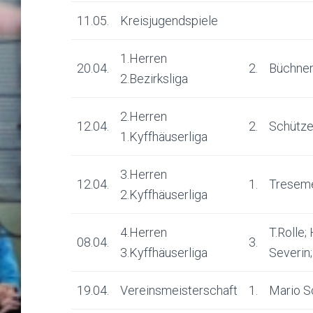
11.05.
Kreisjugendspiele
1.Herren
20.04.
2.
Büchner
2.Bezirksliga
2.Herren
12.04.
2.
Schütze
1.Kyffhäuserliga
3.Herren
12.04.
1.
Treseme
2.Kyffhäuserliga
4.Herren
T.Rolle;
08.04.
3.
3.Kyffhäuserliga
Severin;
19.04.
Vereinsmeisterschaft
1.
Mario S