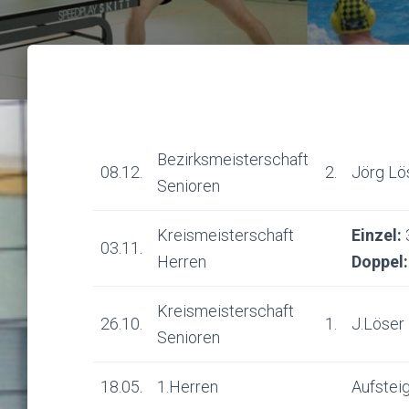
Bezirksmeisterschaft
08.12.
2.
Jörg Lö
Senioren
Kreismeisterschaft
Einzel:
3
03.11.
Herren
Doppel:
Kreismeisterschaft
26.10.
1.
J.Löser
Senioren
18.05.
1.Herren
Aufsteig