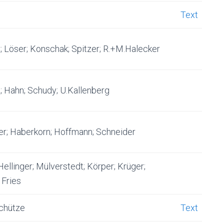
Text
; Löser; Konschak; Spitzer; R.+M.Halecker
; Hahn; Schudy; U.Kallenberg
r; Haberkorn; Hoffmann; Schneider
 Hellinger; Mülverstedt; Körper; Krüger;
 Fries
chütze
Text