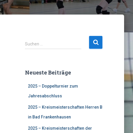
S
Suchen …
u
c
h
e
Neueste Beiträge
n
n
2025 – Doppelturnier zum
a
c
Jahresabschluss
h
:
2025 – Kreismeisterschaften Herren B
in Bad Frankenhausen
2025 – Kreismeisterschaften der