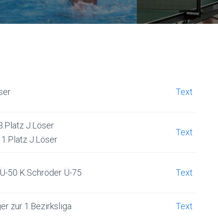
ser
Text
.Platz J.Löser
Text
1.Platz J.Löser
 Ü-50 K.Schröder Ü-75
Text
er zur 1.Bezirksliga
Text