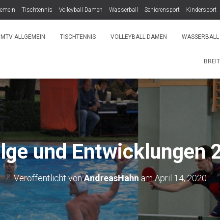
gemein
Tischtennis
Volleyball Damen
Wasserball
Seniorensport
Kindersport
MTV ALLGEMEIN
TISCHTENNIS
VOLLEYBALL DAMEN
WASSERBALL
BREI
olge und Entwicklungen 
Veröffentlicht von
AndreasHahn
am
April 14, 2020