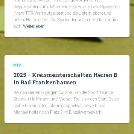
Nun ist es schon zur Tradition geworden, unser
Doppelturnier zum Jahresende. Es wurden alle Spieler mit
ihrem TTR-Wert aufgelistet und die Liste in obere und
untere Hälfte geteilt. Die Spieler der unteren Hälfte konnten
sich
Weiterlesen…
MTV
2025 – Kreismeisterschaften Herren B
in Bad Frankenhausen
Bei den Herren B gingen für Greußen die Sportfreunde
Stephan Hoffmann und Michael Rolle an den Start. Beide
sicherten sich den Titel im Doppelwettbewerb und
Michael holte noch Platz 3 im Einzelwettbewerb.