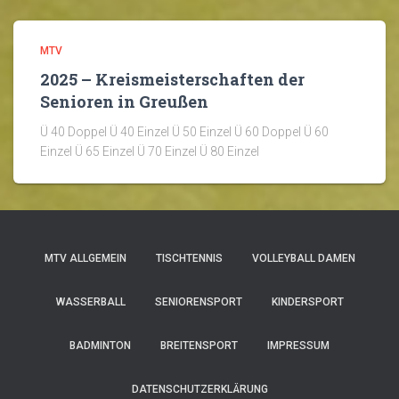
MTV
2025 – Kreismeisterschaften der
Senioren in Greußen
Ü 40 Doppel Ü 40 Einzel Ü 50 Einzel Ü 60 Doppel Ü 60
Einzel Ü 65 Einzel Ü 70 Einzel Ü 80 Einzel
MTV ALLGEMEIN
TISCHTENNIS
VOLLEYBALL DAMEN
WASSERBALL
SENIORENSPORT
KINDERSPORT
BADMINTON
BREITENSPORT
IMPRESSUM
DATENSCHUTZERKLÄRUNG