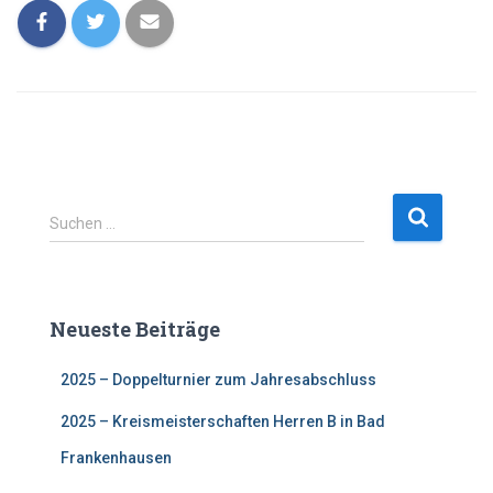
S
Suchen …
u
c
h
e
Neueste Beiträge
n
n
2025 – Doppelturnier zum Jahresabschluss
a
c
2025 – Kreismeisterschaften Herren B in Bad
h
:
Frankenhausen