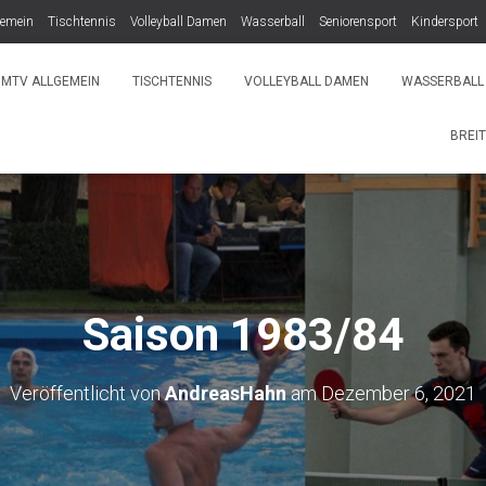
gemein
Tischtennis
Volleyball Damen
Wasserball
Seniorensport
Kindersport
MTV ALLGEMEIN
TISCHTENNIS
VOLLEYBALL DAMEN
WASSERBALL
BREI
Saison 1983/84
Veröffentlicht von
AndreasHahn
am
Dezember 6, 2021