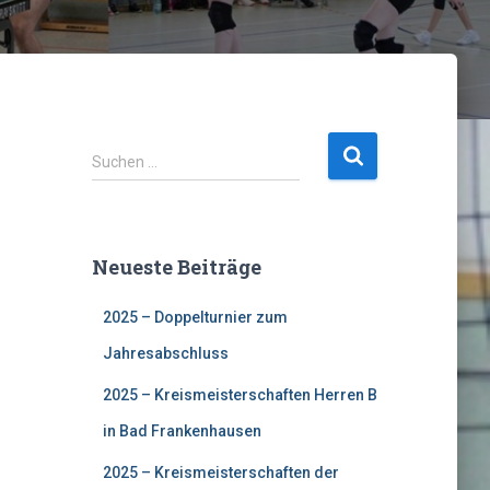
S
Suchen …
u
c
h
e
Neueste Beiträge
n
n
2025 – Doppelturnier zum
a
c
Jahresabschluss
h
:
2025 – Kreismeisterschaften Herren B
in Bad Frankenhausen
2025 – Kreismeisterschaften der