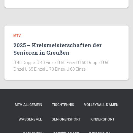
MTV
2025 – Kreismeisterschaften der
Senioren in Greußen
Ü 40 Doppel Ü 40 Einzel Ü 50 Einzel Ü 60 Doppel Ü 60
Einzel Ü 65 Einzel Ü 70 Einzel Ü 80 Einzel
MTV ALLGEMEIN
TISCHTENNIS
VOLLEYBALL DAMEN
WASSERBALL
SENIORENSPORT
KINDERSPORT