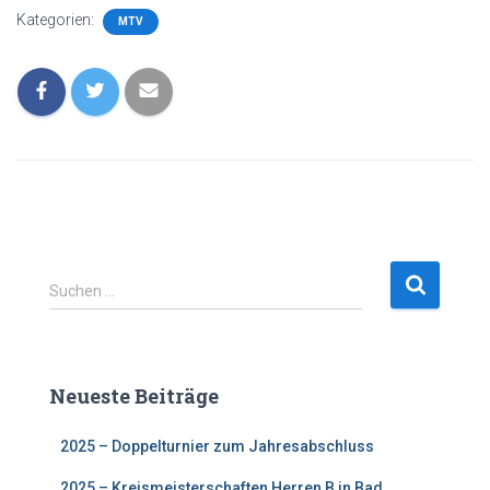
Kategorien:
MTV
S
Suchen …
u
c
h
e
Neueste Beiträge
n
n
2025 – Doppelturnier zum Jahresabschluss
a
c
2025 – Kreismeisterschaften Herren B in Bad