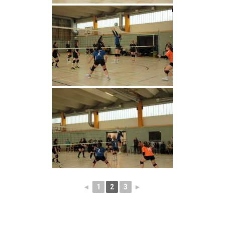
◄
1
2
3
►