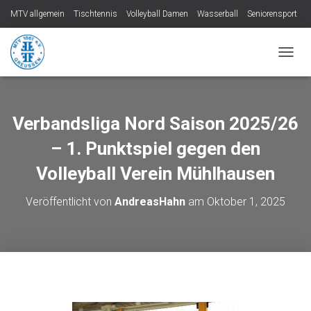
MTV allgemein
Tischtennis
Volleyball Damen
Wasserball
Seniorensport
Kindersport
Badminton
Breitensport
Impressum
N
Datenschutzerklärung
A
V
I
G
Verbandsliga Nord Saison 2025/26
A
T
– 1. Punktspiel gegen den
I
O
Volleyball Verein Mühlhausen
N
U
Veröffentlicht von
AndreasHahn
am
Oktober 1, 2025
M
S
C
H
A
L
T
E